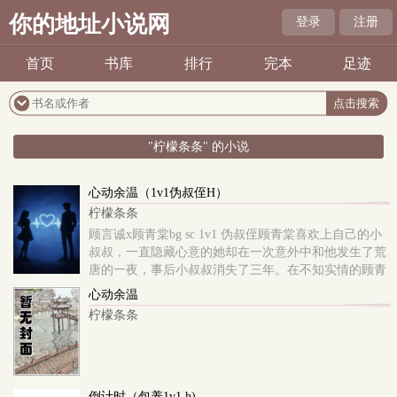
你的地址小说网
登录
注册
首页
书库
排行
完本
足迹
"柠檬条条" 的小说
心动余温（1v1伪叔侄H）
柠檬条条
顾言诚x顾青棠bg sc 1v1 伪叔侄顾青棠喜欢上自己的小
叔叔，一直隐藏心意的她却在一次意外中和他发生了荒
唐的一夜，事后小叔叔消失了三年。在不知实情的顾青
棠看来，他这种逃避行为让人气愤，而回来后对她的动
心动余温
手动脚更是极为可耻！
柠檬条条
倒计时（包养1v1,h)