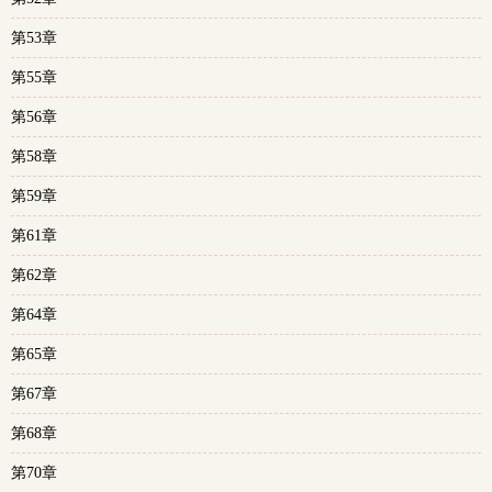
第53章
第55章
第56章
第58章
第59章
第61章
第62章
第64章
第65章
第67章
第68章
第70章