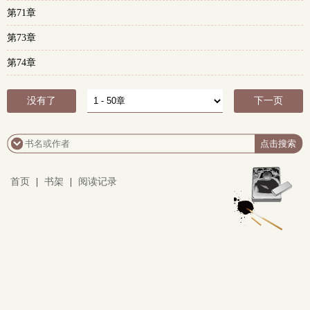
第71章
第73章
第74章
没有了
下一页
首页
|
书架
|
阅读记录