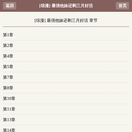
返回
[综漫] 最强他妹还剩三月好活
首页
[综漫] 最强他妹还剩三月好活 章节
第1章
第2章
第4章
第5章
第7章
第8章
第10章
第11章
第13章
第14章