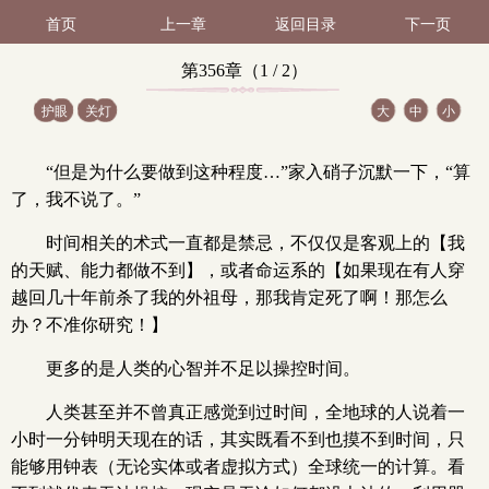
首页
上一章
返回目录
下一页
第356章（1 / 2）
护眼
关灯
大
中
小
“但是为什么要做到这种程度…”家入硝子沉默一下，“算
了，我不说了。”
时间相关的术式一直都是禁忌，不仅仅是客观上的【我
的天赋、能力都做不到】，或者命运系的【如果现在有人穿
越回几十年前杀了我的外祖母，那我肯定死了啊！那怎么
办？不准你研究！】
更多的是人类的心智并不足以操控时间。
人类甚至并不曾真正感觉到过时间，全地球的人说着一
小时一分钟明天现在的话，其实既看不到也摸不到时间，只
能够用钟表（无论实体或者虚拟方式）全球统一的计算。看