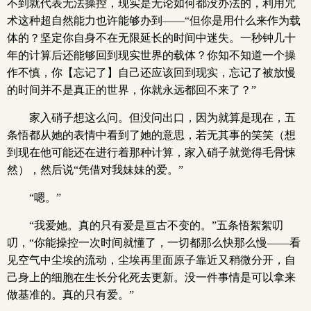
不到就代表无法操控，现实是无论如何都没办法的，利用咒
术这种超自然能力也许能够办到——“但你是用什么来作为载
体的？坚定你自身不在无限延长的时间中迷失。一秒钟几十
年的计算后还能够回到现实世界的载体？你知不知道一个操
作不慎，你【忘记了】自己还应该回到现实，忘记了被放慢
的时间并不是真正的世界，你就永远都回不来了？”
家入硝子想这么问。但没问出口，因为就算是现在，五
条悟都从她的表情中看到了她的意思，若无其事的笑笑（想
到现在他可能还在进行着那种计算，家入硝子就觉得毛骨悚
然），然后说“凭借对我妹妹的爱。”
“嗯。”
“我爱她。真的只有爱是亘古不变的。”五条悟絮絮叨
叨，“你能操控一次时间就懂了，一切都那么快那么慢——看
见空气中尘埃的流动，尘埃再里面原子靠近又稍微分开，自
己身上的细胞在生长分化死去更新。没一件事情是可以拿来
做基准的。真的只有爱。”