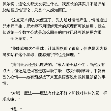
贝尔奖，连论文都没发表过什么。我擅长的其实并不是归纳
总结普适性理论，只是个人感知而已。”
“这点咒术师占大便宜了。咒力通过情感产生，情感通过
咒术师产生，咒术师不用理解咒术的原理而可以使用，我在
知道第一个数学公式是怎么回事的时候已经可以使用六眼
——全凭感觉。”
“我能感知这个星球，计算固然帮了很多，但也是因为我
确实站在这个星球。能感知宇宙也是同理。”
“搞到最后还是玩魔法的。”家入硝子忍不住，虽然没有
点火，但还是把烟塞进嘴里磨了磨，感受到烟草味，平复自
己的心情——她有预感接下来五条悟要说出很惊世骇俗的事
情。
“对哦，魔法——魔法有什么不好？和我对妹妹的爱一样
现实嘛。”
“唔。”