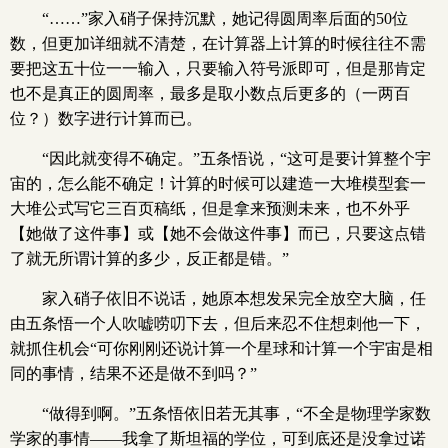
“……”家入硝子保持沉默，她记得圆周率后面的50位
数，但更加详细就不清楚，在计算器上计算的时候往往不需
要把这五十位一一输入，只要输入符号派即可，但是那肯定
也不是真正的圆周率，最多是取小数点后更多的（一两百
位？）数字进行计算而已。
“因此就变得不确定。”五条悟说，“这可是要计算整个宇
宙的，怎么能不确定！计算的时候可以建造一大堆模型套一
大堆公式写它三百页稿纸，但是拿来预测未来，也不外乎
【她做了这件事】或【她不会做这件事】而已，只要这点错
了就无所谓计算的多少，反正都是错。”
家入硝子依旧不说话，她原本想发呆完全放空大脑，任
由五条悟一个人吹嘘唠叨下去，但后来忍不住想刺他一下，
就抓住机会“可你刚刚还说计算一个星球和计算一个宇宙是相
同的事情，结果不还是做不到吗？”
“做得到啊。”五条悟依旧若无其事，“不全是物理学家数
学家的事情——我拿了斯坦福的学位，可到底还是没拿过诺